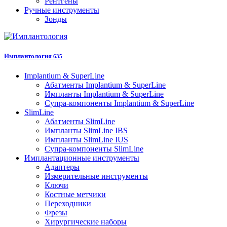
Рентгены
Ручные инструменты
Зонды
Имплантология
635
Implantium & SuperLine
Абатменты Implantium & SuperLine
Импланты Implantium & SuperLine
Супра-компоненты Implantium & SuperLine
SlimLine
Абатменты SlimLine
Импланты SlimLine IBS
Импланты SlimLine IUS
Супра-компоненты SlimLine
Имплантационные инструменты
Адаптеры
Измерительные инструменты
Ключи
Костные метчики
Переходники
Фрезы
Хирургические наборы