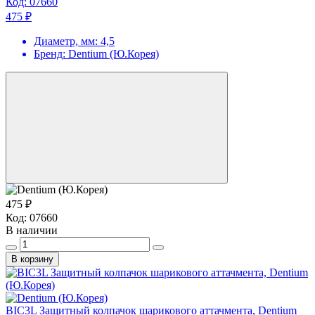
Код:
07660
475 ₽
Диаметр, мм:
4,5
Бренд:
Dentium (Ю.Корея)
475 ₽
Код:
07660
В наличии
В корзину
BIC3L Защитный колпачок шарикового аттачмента, Dentium