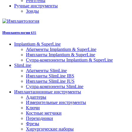
Рентгены
Ручные инструменты
Зонды
Имплантология
635
Implantium & SuperLine
Абатменты Implantium & SuperLine
Импланты Implantium & SuperLine
Супра-компоненты Implantium & SuperLine
SlimLine
Абатменты SlimLine
Импланты SlimLine IBS
Импланты SlimLine IUS
Супра-компоненты SlimLine
Имплантационные инструменты
Адаптеры
Измерительные инструменты
Ключи
Костные метчики
Переходники
Фрезы
Хирургические наборы